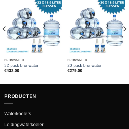
BRONWATER
BRONWATER
32-pack bronwater
20-pack bronwater
€
432.00
€
279.00
PRODUCTEN
Waterkoelers
Leidingwaterkoeler