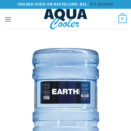
Ga
VRAGEN OVER UW BESTELLING: BEL:
072-2035000
naar
inhoud
0