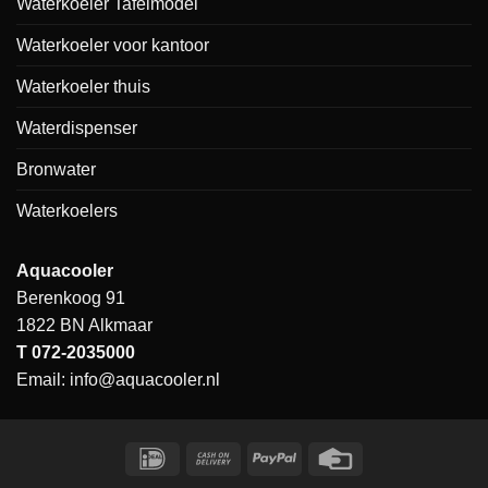
Waterkoeler Tafelmodel
Waterkoeler voor kantoor
Waterkoeler thuis
Waterdispenser
Bronwater
Waterkoelers
Aquacooler
Berenkoog 91
1822 BN Alkmaar
T
072-2035000
Email:
info@aquacooler.nl
IDeal
Cash
PayPal
Credit
On
Card