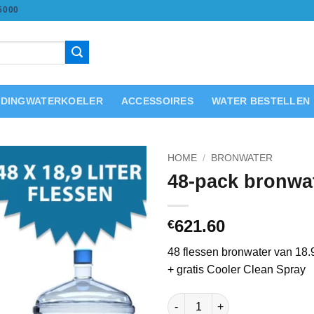
5000
IDINGWATERKOELER
ACCESSOIRES
WATER BESTELLEN
HOME
/
BRONWATER
48-pack bronwa
621.60
€
48 flessen bronwater van 18.9 
+ gratis Cooler Clean Spray
48-pack bronwater aantal