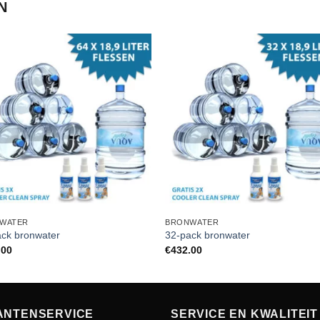
N
WATER
BRONWATER
ack bronwater
32-pack bronwater
.00
€
432.00
ANTENSERVICE
SERVICE EN KWALITEIT