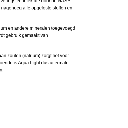
zuiveringstechniek die door de NASA
n nagenoeg alle opgeloste stoffen en
esium en andere mineralen toegevoegd
wordt gebruik gemaakt van
an zouten (natrium) zorgt het voor
doende is Aqua Light dus uitermate
n.