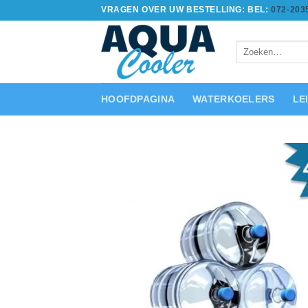
Ga
VRAGEN OVER UW BESTELLING: BEL:
072-203
naar
inhoud
Zoeken
naar:
HOOFDPAGINA
WATERKOELERS
LE