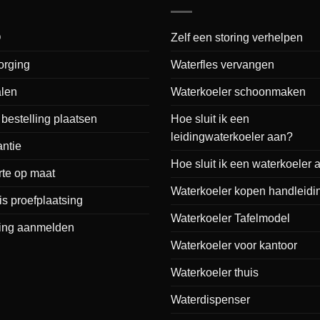
Q
Zelf een storing verhelpen
orging
Waterfles vervangen
alen
Waterkoeler schoonmaken
bestelling plaatsen
Hoe sluit ik een
leidingwaterkoeler aan?
ntie
Hoe sluit ik een waterkoeler 
rte op maat
Waterkoeler kopen handleidi
is proefplaatsing
Waterkoeler Tafelmodel
ring aanmelden
Waterkoeler voor kantoor
Waterkoeler thuis
Waterdispenser