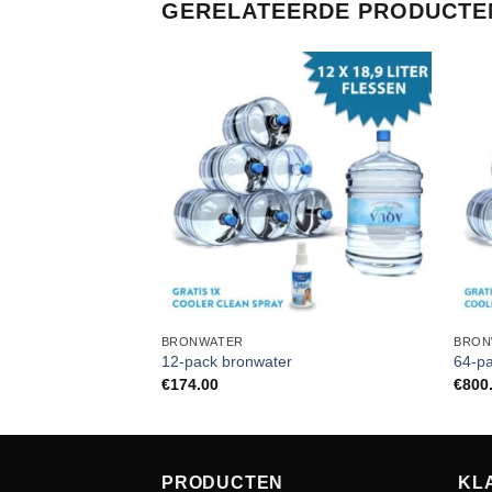
GERELATEERDE PRODUCTE
BRONWATER
BRON
12-pack bronwater
64-p
€
174.00
€
800
PRODUCTEN
KL