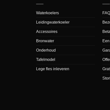
Waterkoelers
FA
Leidingwaterkoeler
Bez
Accessoires
Bet
Bronwater
Een 
Onderhoud
Gara
Tafelmodel
Offe
Lege fles inleveren
Grat
Sto