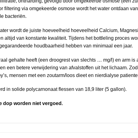
koolfiltratie, ontharding, gevolgd door omgekeerde osmose (een 
oor filtering via omgekeerde osmose wordt het water ontdaan va
e bacteriën.
water wordt de juiste hoeveelheid hoeveelheid Calcium, Magn
n altijd van konstante kwaliteit. Tijdens het bottleling proces 
n gegarandeerde houdbaarheid hebben van minimaal een jaar.
al gehalte heeft (een droogrest van slechts … mg/l) en arm is a
en een betere verwijdering van afvalstoffen uit het lichaam. Zo
y’s, mensen met een zoutarm/loos dieet en nierdialyse patiente
d in solide polycarnonaat flessen van 18,9 liter (5 gallon).
e dop worden niet vergoed.