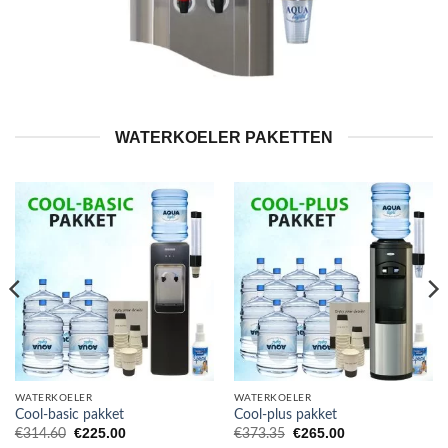
WATERKOELER PAKETTEN
WATERKOELER
WATERKOELER
Cool-basic pakket
Cool-plus pakket
Oorspronkelijke
Huidige
Oorspronkelijke
Huidige
€
225.00
€
265.00
€
314.60
€
373.35
prijs
prijs
prijs
prijs