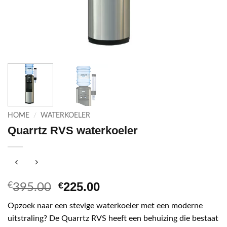
HOME
/
WATERKOELER
Quarrtz RVS waterkoeler
Oorspronkelijke
Huidige
225.00
€
€
395.00
prijs
prijs
Opzoek naar een stevige waterkoeler met een moderne
was:
is:
uitstraling? De Quarrtz RVS heeft een behuizing die bestaat
€395.00.
€225.00.