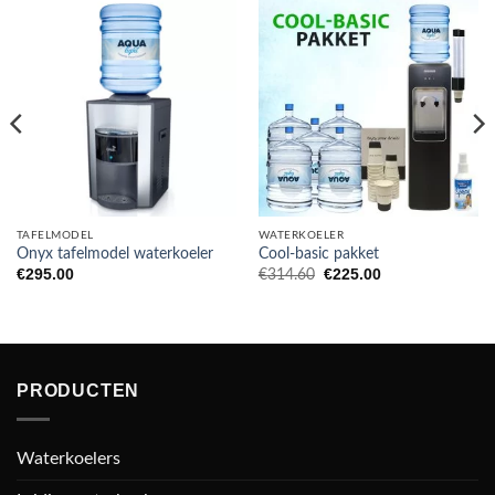
TAFELMODEL
WATERKOELER
Onyx tafelmodel waterkoeler
Cool-basic pakket
Oorspronkelijke
Huidige
€
295.00
€
225.00
€
314.60
prijs
prijs
was:
is:
€314.60.
€225.00.
PRODUCTEN
Waterkoelers