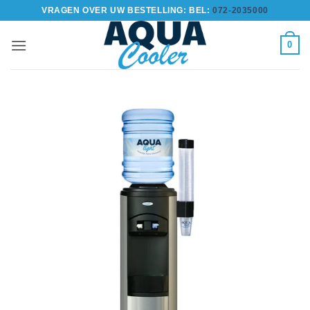
Ga
VRAGEN OVER UW BESTELLING: BEL:
072-2035000
naar
inhoud
0