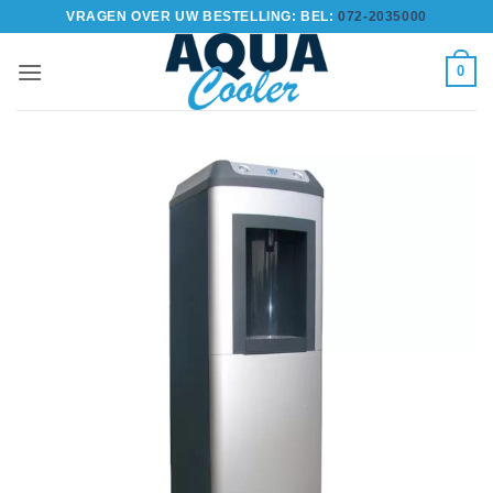
Ga
VRAGEN OVER UW BESTELLING: BEL:
072-2035000
naar
inhoud
0