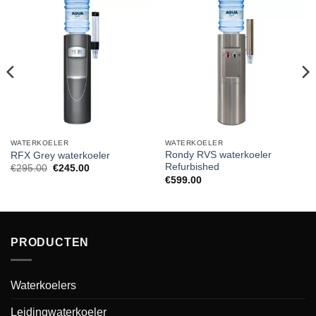
WATERKOELER
WATERKOELER
Rondy RVS waterkoeler
RFX Grey waterkoeler
Refurbished
Oorspronkelijke
Huidige
€
295.00
€
245.00
prijs
prijs
€
599.00
was:
is:
€295.00.
€245.00.
PRODUCTEN
Waterkoelers
Leidingwaterkoeler