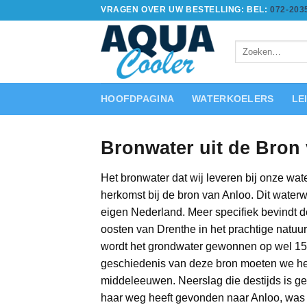
Ga
VRAGEN OVER UW BESTELLING: BEL:
072-203
naar
inhoud
Zoeken
naar:
HOOFDPAGINA
WATERKOELERS
LE
Bronwater uit de Bron
Het bronwater dat wij leveren bij onze wate
herkomst bij de bron van Anloo. Dit waterw
eigen Nederland. Meer specifiek bevindt d
oosten van Drenthe in het prachtige natuu
wordt het grondwater gewonnen op wel 150
geschiedenis van deze bron moeten we he
middeleeuwen. Neerslag die destijds is ge
haar weg heeft gevonden naar Anloo, was 