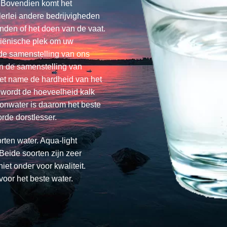
. Bovendien komt het
lerlei andere bedrijvigheden
nden of het doen van de vaat.
giënische plek om uw
 de samenstelling van ons
n de samenstelling van
 Met name de hardheid van het
 wordt de hoeveelheid kalk
Bronwater is daarom het beste
orde dorstlesser.
rten water. Aqua-light
eide soorten zijn zeer
iet onder voor kwaliteit.
 voor het beste water.