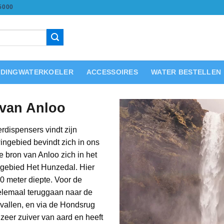
5000
IDINGWATERKOELER
ACCESSOIRES
WATER BESTELLEN
 van Anloo
rdispensers vindt zijn
ingebied bevindt zich in ons
e bron van Anloo zich in het
rgebied Het Hunzedal. Hier
 meter diepte. Voor de
lemaal teruggaan naar de
vallen, en via de Hondsrug
zeer zuiver van aard en heeft