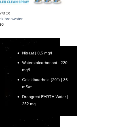
WATER
ck bronwater
60
Nitraat | 0,5 mg/l
Waterstofcarbonaat | 220
mg/l
Geleidbaarheid (20°) | 36
mS/m
Droogrest EARTH Water |
252 mg