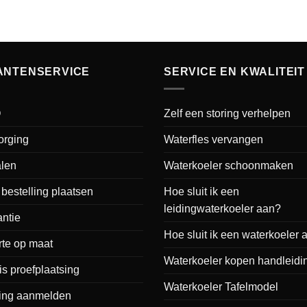
ANTENSERVICE
SERVICE EN KWALITEIT
Q
Zelf een storing verhelpen
orging
Waterfles vervangen
alen
Waterkoeler schoonmaken
bestelling plaatsen
Hoe sluit ik een
leidingwaterkoeler aan?
ntie
Hoe sluit ik een waterkoeler 
rte op maat
Waterkoeler kopen handleidi
is proefplaatsing
Waterkoeler Tafelmodel
ring aanmelden