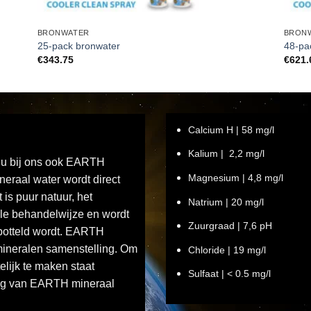
BRONWATER
BRON
25-pack bronwater
48-pa
€
343.75
€
621.
Calcium H | 58 mg/l
Kalium | 2,2 mg/l
t u bij ons ook EARTH
Magnesium | 4,8 mg/l
eraal water wordt direct
is puur natuur, het
Natrium | 20 mg/l
le behandelwijze en wordt
Zuurgraad | 7,6 pH
ebotteld wordt. EARTH
 mineralen samenstelling. Om
Chloride | 19 mg/l
elijk te maken staat
Sulfaat | < 0.5 mg/l
ing van EARTH mineraal