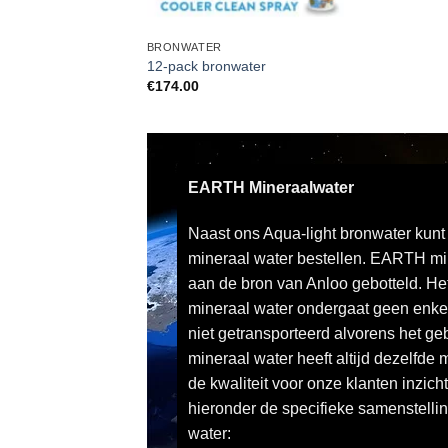
BRONWATER
12-pack bronwater
€
174.00
EARTH Mineraalwater
Naast ons Aqua-light bronwater kun
mineraal water bestellen. EARTH min
aan de bron van Anloo gebotteld. Het 
mineraal water ondergaat geen enke
niet getransporteerd alvorens het g
mineraal water heeft altijd dezelfde
de kwaliteit voor onze klanten inzicht
hieronder de specifieke samenstell
water: