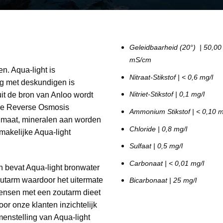
Geleidbaarheid (20°) | 50,00
mS/cm
en. Aqua-light is
Nitraat-Stikstof | < 0,6 mg/l
ng met deskundigen is
it de bron van Anloo wordt
Nitriet-Stikstof | 0,1 mg/l
ode Reverse Osmosis
Ammonium Stikstof | < 0,10 m
 maat, mineralen aan worden
Chloride | 0,8 mg/l
smakelijke Aqua-light
Sulfaat | 0,5 mg/l
Carbonaat | < 0,01 mg/l
aan bevat Aqua-light bronwater
outarm waardoor het uitermate
Bicarbonaat | 25 mg/l
mensen met een zoutarm dieet
oor onze klanten inzichtelijk
menstelling van Aqua-light