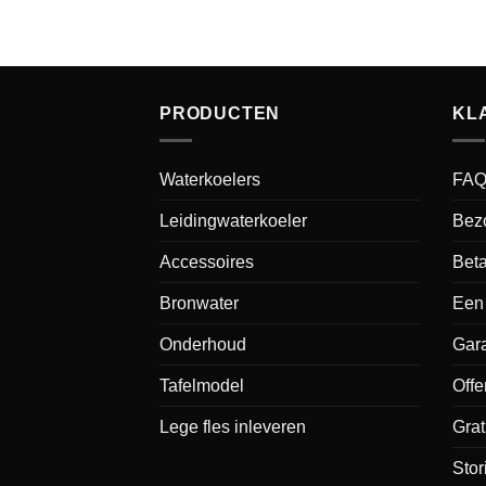
PRODUCTEN
KL
Waterkoelers
FA
Leidingwaterkoeler
Bez
Accessoires
Bet
Bronwater
Een 
Onderhoud
Gara
Tafelmodel
Offe
Lege fles inleveren
Grat
Sto