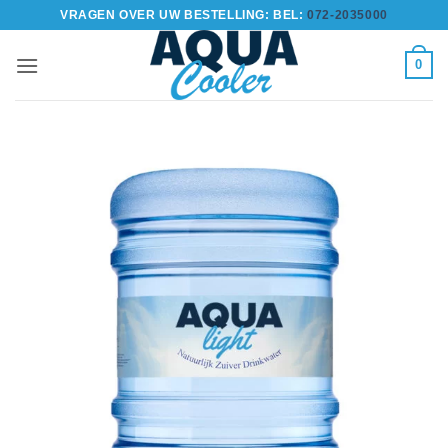
Ga
VRAGEN OVER UW BESTELLING: BEL:
072-2035000
naar
inhoud
0