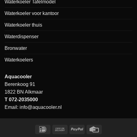
Waterkoeler Tafelmodel
Waterkoeler voor kantoor
Waterkoeler thuis
Waterdispenser
Bronwater
Waterkoelers
Aquacooler
Berenkoog 91
1822 BN Alkmaar
T
072-2035000
Email:
info@aquacooler.nl
IDeal
Cash
PayPal
Credit
On
Card