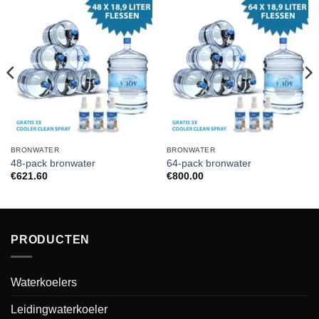
BRONWATER
BRONWATER
48-pack bronwater
64-pack bronwater
€
621.60
€
800.00
PRODUCTEN
Waterkoelers
Leidingwaterkoeler