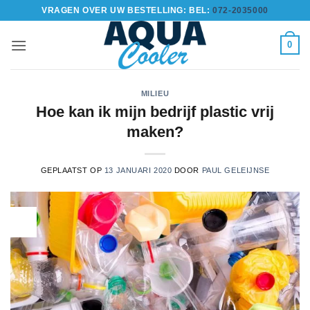
Ga
VRAGEN OVER UW BESTELLING: BEL:
072-2035000
naar
inhoud
0
MILIEU
Hoe kan ik mijn bedrijf plastic vrij
maken?
GEPLAATST OP
13 JANUARI 2020
DOOR
PAUL GELEIJNSE
13
jan