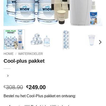
HOME
/
WATERKOELER
Cool-plus pakket
Oorspronkelijke
Huidige
308.90
249.00
€
€
prijs
prijs
Bestel nu het Cool-Plus pakket en ontvang:
was:
is:
€308.90.
€249.00.