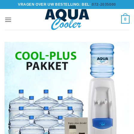
Ga
VRAGEN OVER UW BESTELLING: BEL:
072-2035000
naar
inhoud
0